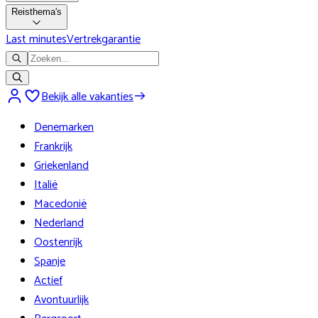
Reisthema's
Last minutes
Vertrekgarantie
Bekijk alle vakanties
Denemarken
Frankrijk
Griekenland
Italië
Macedonië
Nederland
Oostenrijk
Spanje
Actief
Avontuurlijk